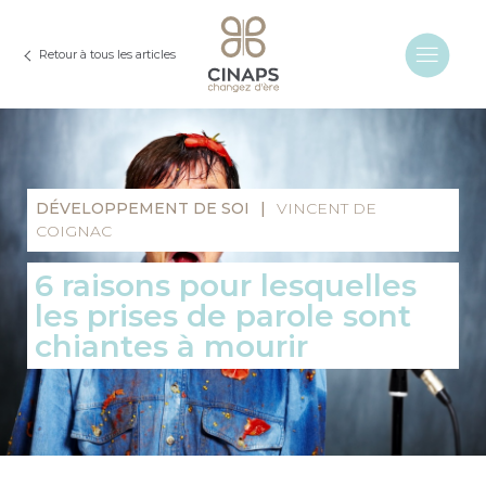
Retour à tous les articles
DÉVELOPPEMENT DE SOI
|
VINCENT DE
COIGNAC
6 raisons pour lesquelles
les prises de parole sont
chiantes à mourir