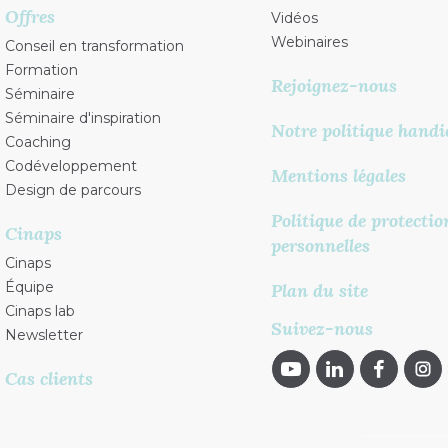
Offres
Vidéos
Webinaires
Conseil en transformation
Formation
Rejoignez-nous
Séminaire
Séminaire d'inspiration
Notre politique handi
Coaching
Codéveloppement
Mentions légales
Design de parcours
Politique de protecti
Cinaps
personnelles
Cinaps
Équipe
Plan du site
Cinaps lab
Suivez-nous
Newsletter
Cas clients