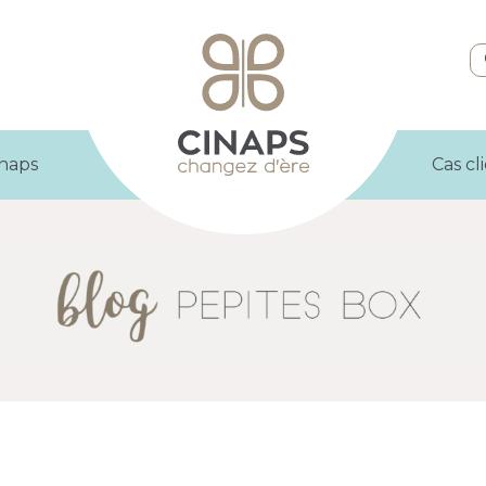
inaps
Cas cl