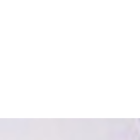
d’apprentissage
, pour garantir dynamisme,
progressivité et
efficacité pédagogique
.
Un learning design proposant des modalités
créatives, ludiques et visuelles :
fil rouge, identité
graphique, pédagogie du détour, jeux pédagogiques
digitaux ou présentiels….