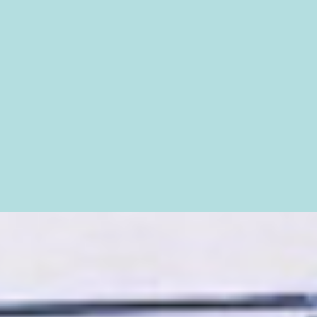
d’approfondir des
sujets clefs
d’innovation
managériale (coopération, confiance, bienveillance…)
de proposer des
expériences
pédagogiques
nouvelles.
de concevoir des
stratégies de digital learning
(université numérique par exemple).
de développer ou d’utiliser des
outils d’évaluation
pertinents.
d’instaurer des processus robustes pour des
déploiements volumétriques
et qualitatifs.
…