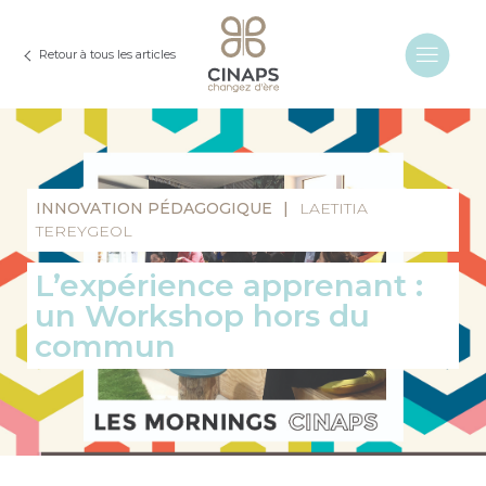
Retour à tous les articles
INNOVATION PÉDAGOGIQUE
|
LAETITIA
TEREYGEOL
L’expérience apprenant :
un Workshop hors du
commun