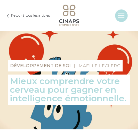
Retour à tous les articles
DÉVELOPPEMENT DE SOI
|
MAËLLE LECLERC
Mieux comprendre votre
cerveau pour gagner en
intelligence émotionnelle.