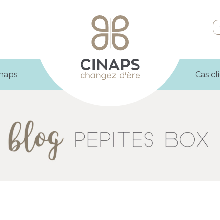
inaps
Cas cl