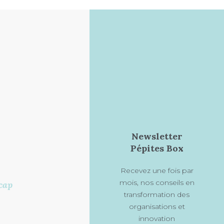
Newsletter
Pépites Box
Recevez une fois par
mois, nos conseils en
cap
transformation des
organisations et
innovation