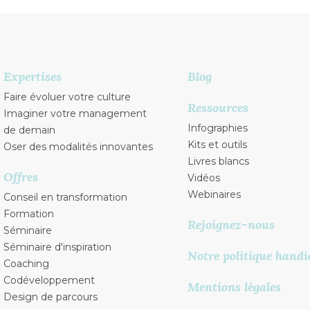
Expertises
Blog
Faire évoluer votre culture
Ressources
Imaginer votre management
Infographies
de demain
Kits et outils
Oser des modalités innovantes
Livres blancs
Offres
Vidéos
Webinaires
Conseil en transformation
Formation
Rejoignez-nous
Séminaire
Séminaire d'inspiration
Notre politique handi
Coaching
Codéveloppement
Mentions légales
Design de parcours