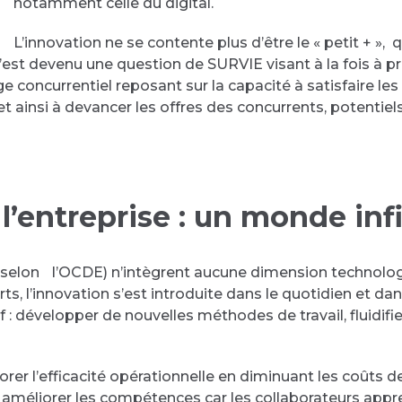
notamment celle du digital.
L’innovation ne se contente plus d’être le « petit + »,
: c’est devenu une question de SURVIE visant à la fois à
e concurrentiel reposant sur la capacité à satisfaire les
 et ainsi à devancer les offres des concurrents, potentiel
l’entreprise : un monde infi
elon l’OCDE) n’intègrent aucune dimension technologi
rts, l’innovation s’est introduite dans le quotidien et da
tif : développer de nouvelles méthodes de travail, fluidifi
iorer l’efficacité opérationnelle en diminuant les coûts d
t améliorer les compétences car les collaborateurs appr