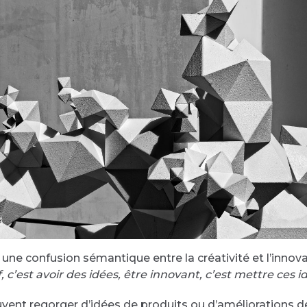
ne confusion sémantique entre la créativité et l’innova
if, c’est avoir des idées, être innovant, c’est mettre ces
uvent regorger d’idées de produits ou d’améliorations de