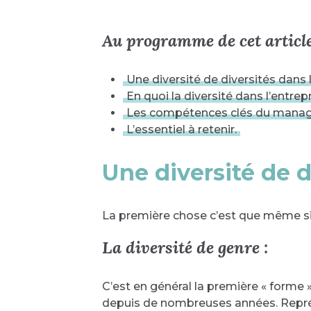
Au programme de cet article
Une diversité de diversités dans l
En quoi la diversité dans l’entrep
Les compétences clés du manager
L’essentiel à retenir.
Une diversité de d
La première chose c’est que même si l’
La diversité de genre :
C’est en général la première « forme »
depuis de nombreuses années. Représ