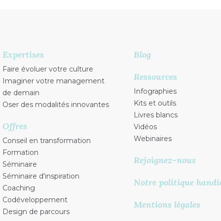
Expertises
Blog
Faire évoluer votre culture
Ressources
Imaginer votre management
Infographies
de demain
Kits et outils
Oser des modalités innovantes
Livres blancs
Offres
Vidéos
Webinaires
Conseil en transformation
Formation
Rejoignez-nous
Séminaire
Séminaire d'inspiration
Notre politique handi
Coaching
Codéveloppement
Mentions légales
Design de parcours