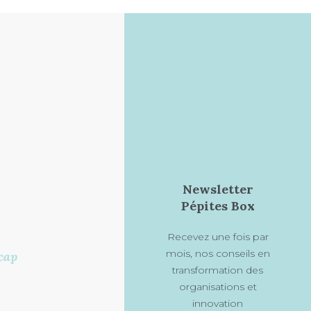
Newsletter
Pépites Box
Recevez une fois par
mois, nos conseils en
cap
transformation des
organisations et
innovation