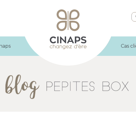
inaps
Cas cl