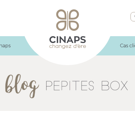
inaps
Cas cl