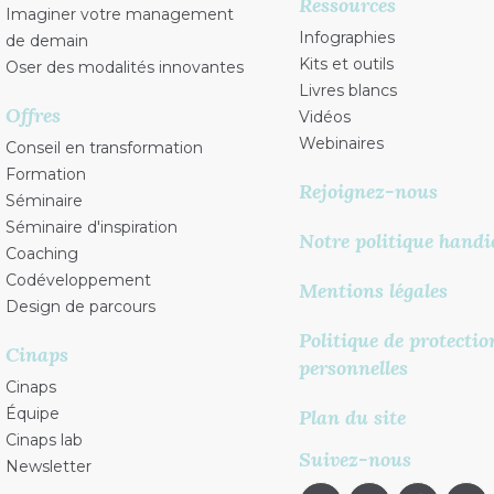
Ressources
Imaginer votre management
Infographies
de demain
Kits et outils
Oser des modalités innovantes
Livres blancs
Offres
Vidéos
Webinaires
Conseil en transformation
Formation
Rejoignez-nous
Séminaire
Séminaire d'inspiration
Notre politique handi
Coaching
Codéveloppement
Mentions légales
Design de parcours
Politique de protecti
Cinaps
personnelles
Cinaps
Équipe
Plan du site
Cinaps lab
Suivez-nous
Newsletter