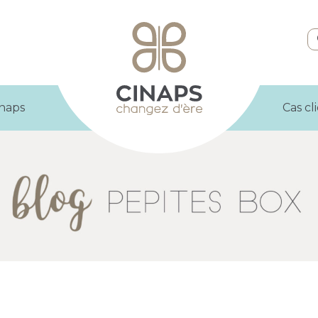
inaps
Cas cl