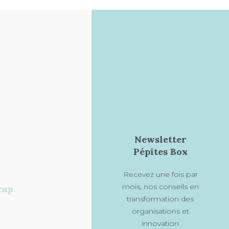
Newsletter
Pépites Box
Recevez une fois par
mois, nos conseils en
cap
transformation des
organisations et
innovation