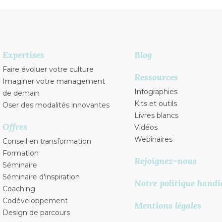
Expertises
Blog
Faire évoluer votre culture
Ressources
Imaginer votre management
Infographies
de demain
Kits et outils
Oser des modalités innovantes
Livres blancs
Offres
Vidéos
Webinaires
Conseil en transformation
Formation
Rejoignez-nous
Séminaire
Séminaire d'inspiration
Notre politique handi
Coaching
Codéveloppement
Mentions légales
Design de parcours