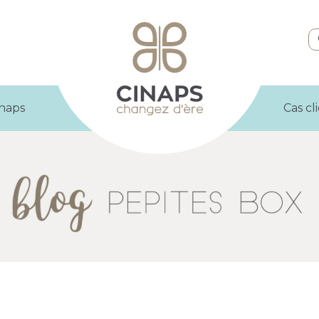
inaps
Cas cl