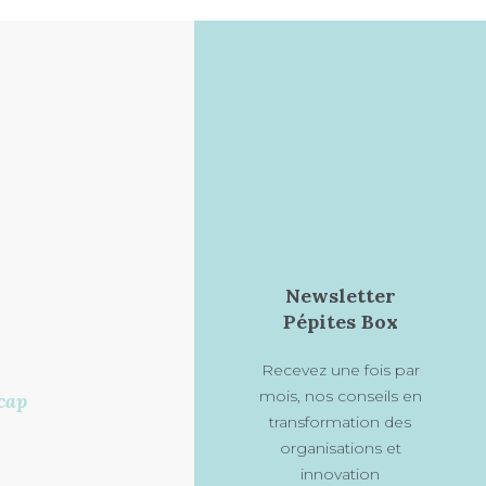
Newsletter
Pépites Box
Recevez une fois par
mois, nos conseils en
cap
transformation des
organisations et
innovation