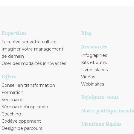
Expertises
Blog
Faire évoluer votre culture
Ressources
Imaginer votre management
Infographies
de demain
Kits et outils
Oser des modalités innovantes
Livres blancs
Offres
Vidéos
Webinaires
Conseil en transformation
Formation
Rejoignez-nous
Séminaire
Séminaire d'inspiration
Notre politique handi
Coaching
Codéveloppement
Mentions légales
Design de parcours