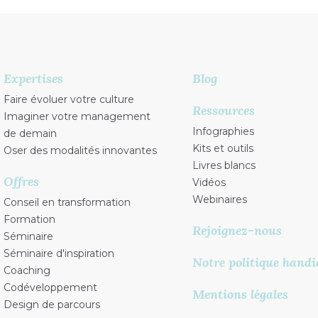
Expertises
Blog
Faire évoluer votre culture
Ressources
Imaginer votre management
Infographies
de demain
Kits et outils
Oser des modalités innovantes
Livres blancs
Offres
Vidéos
Webinaires
Conseil en transformation
Formation
Rejoignez-nous
Séminaire
Séminaire d'inspiration
Notre politique handi
Coaching
Codéveloppement
Mentions légales
Design de parcours