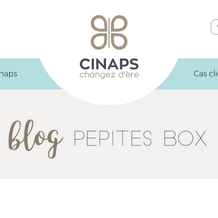
inaps
Cas cl