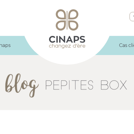
inaps
Cas cl