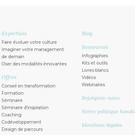
Expertises
Blog
Faire évoluer votre culture
Ressources
Imaginer votre management
Infographies
de demain
Kits et outils
Oser des modalités innovantes
Livres blancs
Offres
Vidéos
Webinaires
Conseil en transformation
Formation
Rejoignez-nous
Séminaire
Séminaire d'inspiration
Notre politique handi
Coaching
Codéveloppement
Mentions légales
Design de parcours