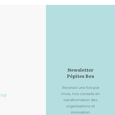
Newsletter
Pépites Box
Recevez une fois par
mois, nos conseils en
cap
transformation des
organisations et
innovation