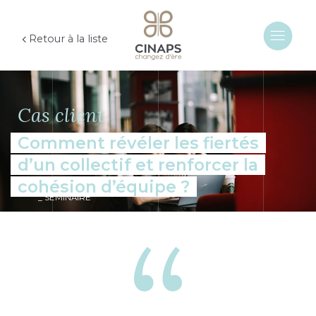
Retour à la liste
Cas client
Comment révéler les fiertés
d’un collectif et renforcer la
cohésion d’équipe ?
SÉMINAIRE