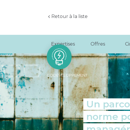
Retour à la liste
Expertises
Offres
C
CODÉVELOPPEMENT
Un parco
norme po
managér