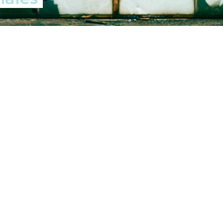
sa culture managériale
l’entreprise a souhait
de nouvelles postures et prat