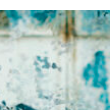
mer ensemble :
expérimenter l’intelligence collective pou
 managériales spécifiques ; apprendre à s’enrichir mu
 apprendre à aider et à être aidé, etc.