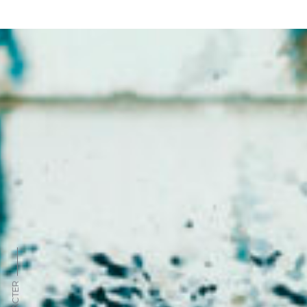
Se transfor
problématiques
l’effet miroir ;