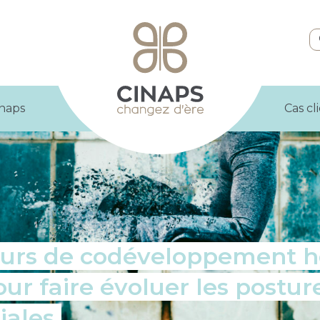
inaps
Cas cl
urs de codéveloppement h
ur faire évoluer les postur
iales