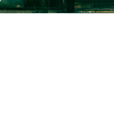
une profonde
é impulser
iques managériales.