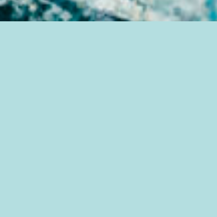
Un dispositif pragmatique pour un trans
en situation professionnelle.
Codev+©,
en 2010
.
plus de