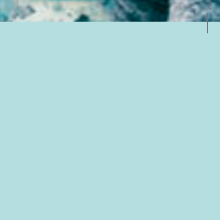
fert des apprentissages
 créativité insufflée dans