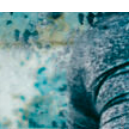
r traiter des
tuellement par
NEWSLETTER