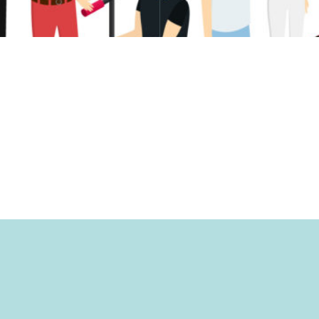
ses 500 manager
mieux comprendre ses clients 
necté à leurs besoins.