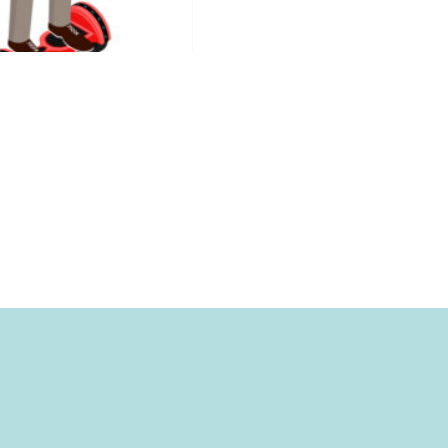
s
et être