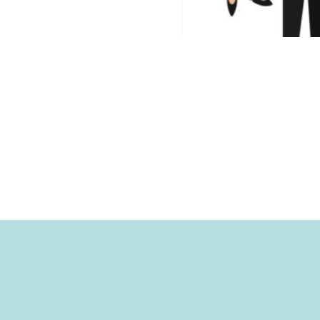
convention.
davantage con