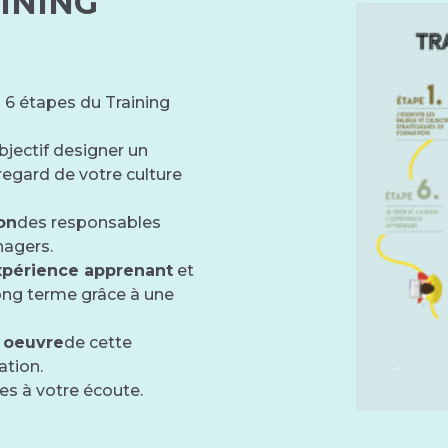
AINING
 6 étapes du Training
’objectif designer un
egard de votre culture
on
des responsables
nagers.
expérience apprenant
et
long terme grâce à une
n oeuvre
de cette
ation.
s à votre écoute.