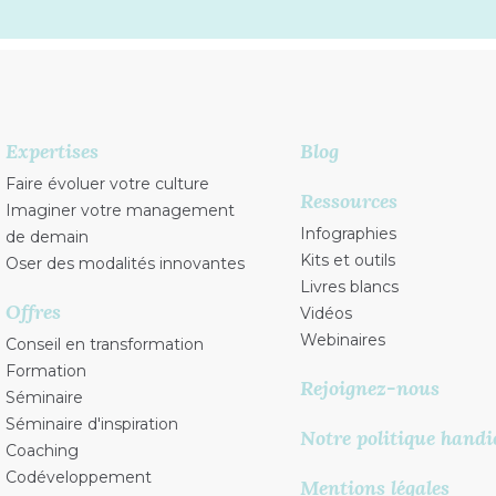
Expertises
Blog
Faire évoluer votre culture
Ressources
Imaginer votre management
Infographies
de demain
Kits et outils
Oser des modalités innovantes
Livres blancs
Offres
Vidéos
Webinaires
Conseil en transformation
Formation
Rejoignez-nous
Séminaire
Séminaire d'inspiration
Notre politique handi
Coaching
Codéveloppement
Mentions légales