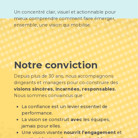
Un concentré clair, visuel et actionnable pour
mieux comprendre comment faire émerger,
ensemble, une vision qui mobilise.
Notre conviction
Depuis plus de 30 ans, nous accompagnons
dirigeants et managers pour co‑construire des
visions sincères, incarnées, responsables.
Nous sommes convaincus que :
La confiance est un levier essentiel de
performance.
La vision se construit
avec
les équipes,
jamais pour elles.
Une vision vivante
nourrit l’engagement
et