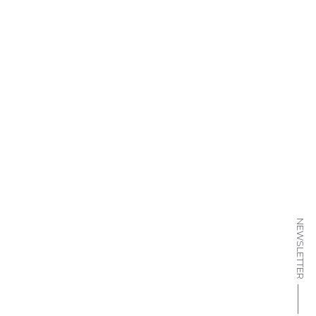
is de sentir et
NEWSLETTER