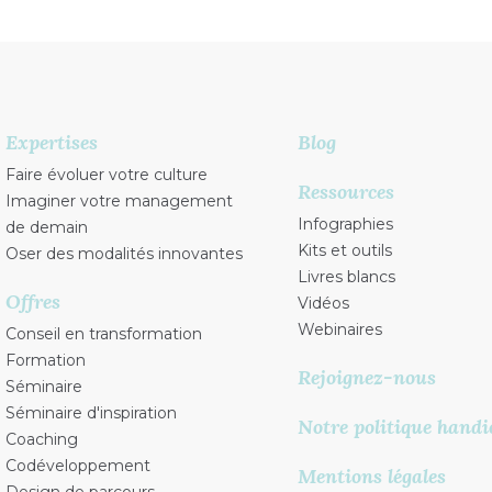
Expertises
Blog
Faire évoluer votre culture
Ressources
Imaginer votre management
Infographies
de demain
Kits et outils
Oser des modalités innovantes
Livres blancs
Offres
Vidéos
Webinaires
Conseil en transformation
Formation
Rejoignez-nous
Séminaire
Séminaire d'inspiration
Notre politique handi
Coaching
Codéveloppement
Mentions légales