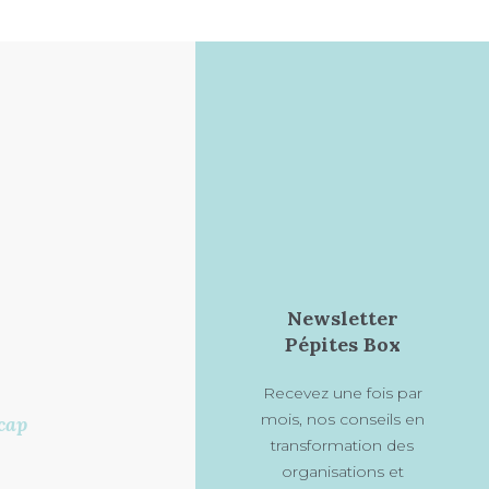
Newsletter
Pépites Box
Recevez une fois par
mois, nos conseils en
cap
transformation des
organisations et