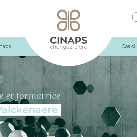
inaps
Cas cl
ce et formatrice
Valckenaere