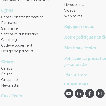
Livres blancs
Offres
Vidéos
Webinaires
Conseil en transformation
Formation
Rejoignez-nous
Séminaire
Séminaire d'inspiration
Notre politique handi
Coaching
Codéveloppement
Mentions légales
Design de parcours
Politique de protecti
Cinaps
personnelles
Cinaps
Équipe
Plan du site
Cinaps lab
Suivez-nous
Newsletter
Cas clients