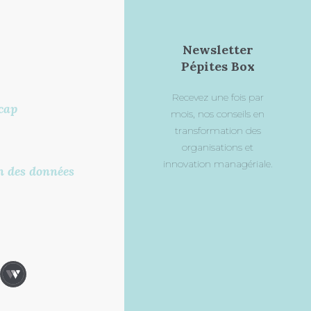
Newsletter
Pépites Box
Recevez une fois par
cap
mois, nos conseils en
transformation des
organisations et
innovation managériale.
on des données