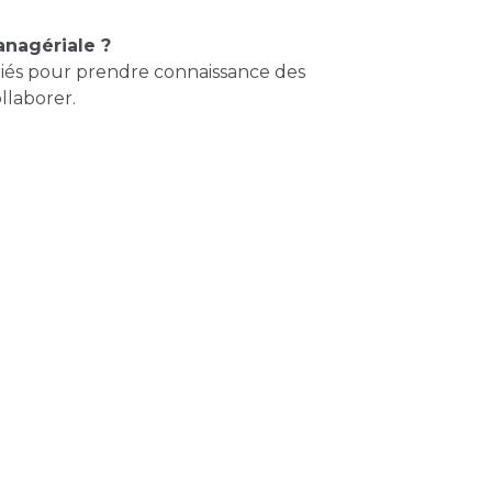
anagériale ?
riés pour prendre connaissance des
llaborer.